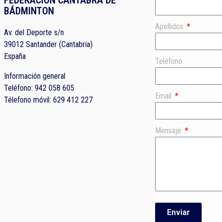
FEDERACIÓN CÁNTABRA DE
BÁDMINTON
Apellidos
Av. del Deporte s/n
39012 Santander (Cantabria)
España
Teléfono
Información general
Teléfono: 942 058 605
Email
Télefono móvil: 629 412 227
Mensaje
Enviar