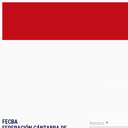
Por si
FECBA
Nombre