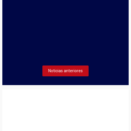
enero 5, 2026
TECNIFICACIÓN DE BÁDMINTON 2026
La Federación Cántabra de Bádminton inicia el plazo de
inscripción de acceso al Centro de Tecnificación 2026.
Seguir leyendo
Noticias anteriores