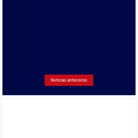
enero 5, 2026
TECNIFICACIÓN DE BÁDMINTON 2026
La Federación Cántabra de Bádminton inicia el plazo de
inscripción de acceso al Centro de Tecnificación 2026.
Seguir leyendo
Noticias anteriores