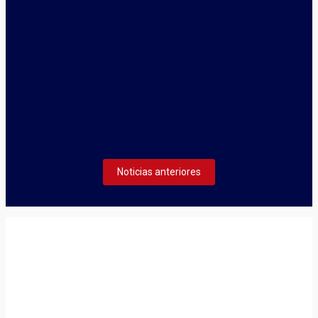
enero 5, 2026
TECNIFICACIÓN DE BÁDMINTON 2026
La Federación Cántabra de Bádminton inicia el plazo de
inscripción de acceso al Centro de Tecnificación 2026.
Seguir leyendo
Noticias anteriores