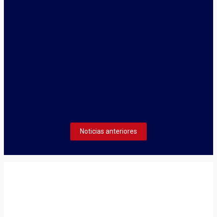
electoral siguiendo la orden CTD/5/2024 de 26 de marzo
Seguir leyendo
julio 10, 2024
ELECCIONES FEDERACIÓN CÁNTABRA DE
BÁDMINTON 2024
La Federación Cántabra de Bádminton inicia su proceso
electoral siguiendo la orden CTD/5/2024 de 26 de marzo
Seguir leyendo
Noticias anteriores